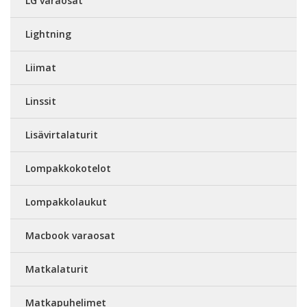
LG varaosat
Lightning
Liimat
Linssit
Lisävirtalaturit
Lompakkokotelot
Lompakkolaukut
Macbook varaosat
Matkalaturit
Matkapuhelimet