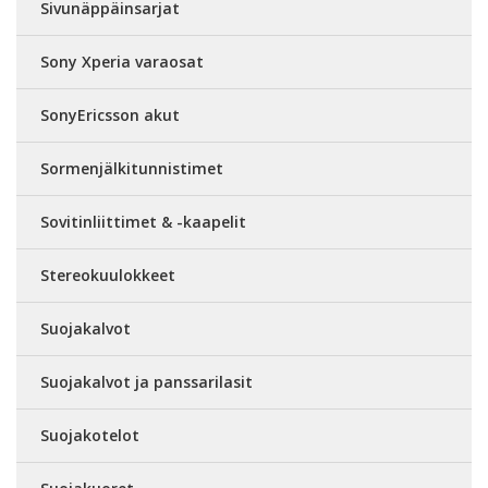
Sivunäppäinsarjat
Sony Xperia varaosat
SonyEricsson akut
Sormenjälkitunnistimet
Sovitinliittimet & -kaapelit
Stereokuulokkeet
Suojakalvot
Suojakalvot ja panssarilasit
Suojakotelot