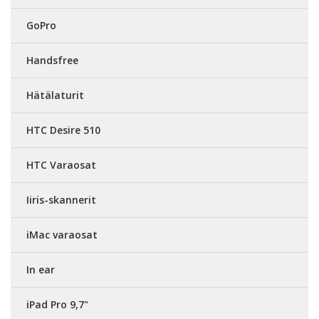
GoPro
Handsfree
Hätälaturit
HTC Desire 510
HTC Varaosat
Iiris-skannerit
iMac varaosat
In ear
iPad Pro 9,7"