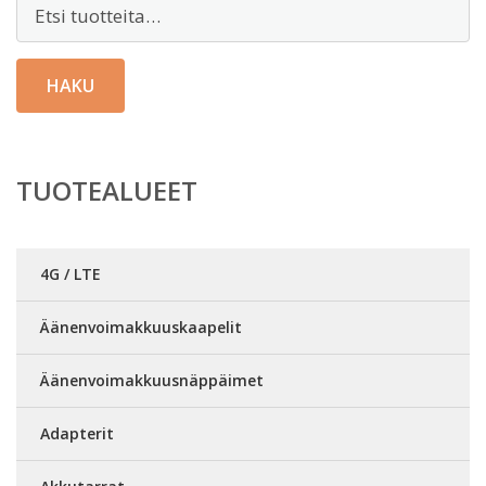
Etsi:
HAKU
TUOTEALUEET
4G / LTE
Äänenvoimakkuuskaapelit
Äänenvoimakkuusnäppäimet
Adapterit