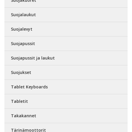
Suojakuoret
Suojalaukut
Suojalevyt
Suojapussit
Suojapussit ja laukut
Suojukset
Tablet Keyboards
Tabletit
Takakannet
Tärinämoottorit