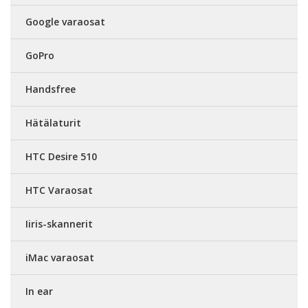
Google varaosat
GoPro
Handsfree
Hätälaturit
HTC Desire 510
HTC Varaosat
Iiris-skannerit
iMac varaosat
In ear