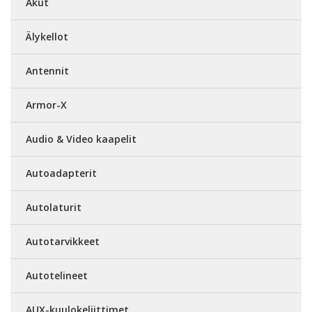
Akut
Älykellot
Antennit
Armor-X
Audio & Video kaapelit
Autoadapterit
Autolaturit
Autotarvikkeet
Autotelineet
AUX-kuulokeliittimet