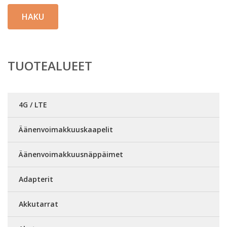
HAKU
TUOTEALUEET
4G / LTE
Äänenvoimakkuuskaapelit
Äänenvoimakkuusnäppäimet
Adapterit
Akkutarrat