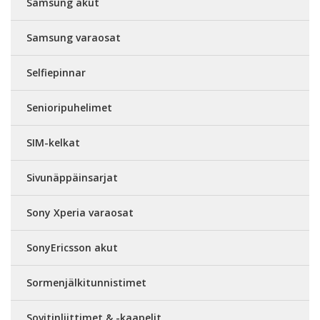
Samsung akut
Samsung varaosat
Selfiepinnar
Senioripuhelimet
SIM-kelkat
Sivunäppäinsarjat
Sony Xperia varaosat
SonyEricsson akut
Sormenjälkitunnistimet
Sovitinliittimet & -kaapelit