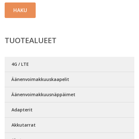
HAKU
TUOTEALUEET
4G / LTE
Äänenvoimakkuuskaapelit
Äänenvoimakkuusnäppäimet
Adapterit
Akkutarrat