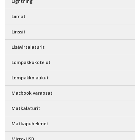
Lightning
Liimat
Linssit
Lisävirtalaturit
Lompakkokotelot
Lompakkolaukut
Macbook varaosat
Matkalaturit
Matkapuhelimet
Micro-USB