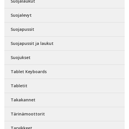
Suojalaukut
Suojalevyt
Suojapussit
Suojapussit ja laukut
Suojukset
Tablet Keyboards
Tabletit
Takakannet
Tärinämoottorit
Tarvikkeet