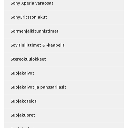
Sony Xperia varaosat
SonyEricsson akut
Sormenjälkitunnistimet
Sovitinliittimet & -kaapelit
Stereokuulokkeet
Suojakalvot
Suojakalvot ja panssarilasit
Suojakotelot
Suojakuoret