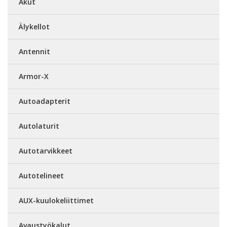
Akut
Älykellot
Antennit
Armor-X
Autoadapterit
Autolaturit
Autotarvikkeet
Autotelineet
AUX-kuulokeliittimet
Avaustyökalut