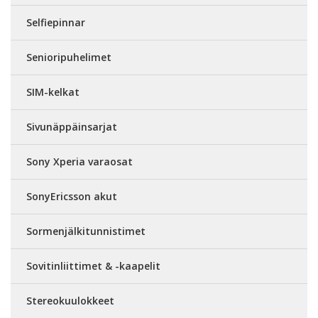
Selfiepinnar
Senioripuhelimet
SIM-kelkat
Sivunäppäinsarjat
Sony Xperia varaosat
SonyEricsson akut
Sormenjälkitunnistimet
Sovitinliittimet & -kaapelit
Stereokuulokkeet