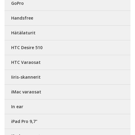
GoPro
Handsfree
Hätälaturit
HTC Desire 510
HTC Varaosat
Iiris-skannerit
iMac varaosat
In ear
iPad Pro 9,7"