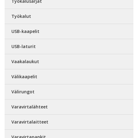
Työkalusarjat
Työkalut
USB-kaapelit
USB-laturit
Vaakalaukut
Välikaapelit
Välirungot
Varavirtalähteet
Varavirtalaitteet
Varavirtapankit