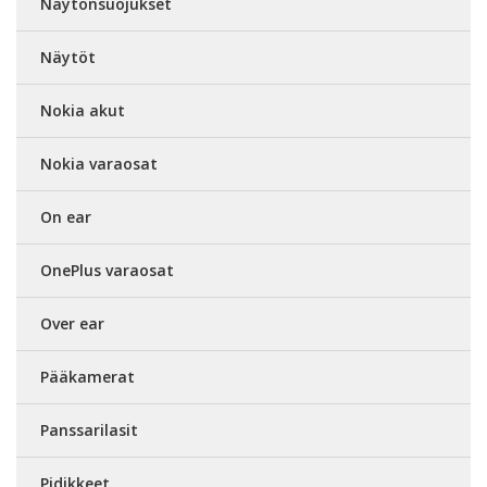
Näytönsuojukset
Näytöt
Nokia akut
Nokia varaosat
On ear
OnePlus varaosat
Over ear
Pääkamerat
Panssarilasit
Pidikkeet