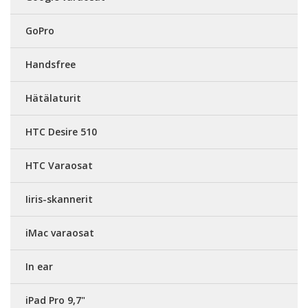
GoPro
Handsfree
Hätälaturit
HTC Desire 510
HTC Varaosat
Iiris-skannerit
iMac varaosat
In ear
iPad Pro 9,7"