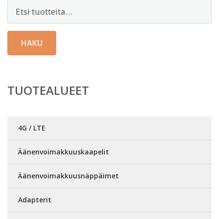
Etsi:
HAKU
TUOTEALUEET
4G / LTE
Äänenvoimakkuuskaapelit
Äänenvoimakkuusnäppäimet
Adapterit