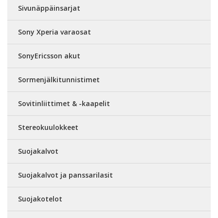
Sivunäppäinsarjat
Sony Xperia varaosat
SonyEricsson akut
Sormenjälkitunnistimet
Sovitinliittimet & -kaapelit
Stereokuulokkeet
Suojakalvot
Suojakalvot ja panssarilasit
Suojakotelot