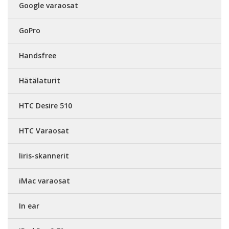
Google varaosat
GoPro
Handsfree
Hätälaturit
HTC Desire 510
HTC Varaosat
Iiris-skannerit
iMac varaosat
In ear