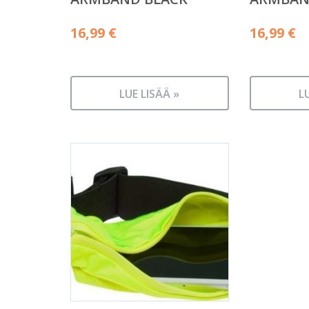
16,99
€
16,99
€
LUE LISÄÄ »
L