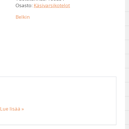
Osasto:
Käsivarsikotelot
Belkin
Lue lisää »