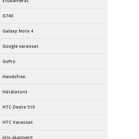
Etukamerat
G740
Galaxy Note 4
Google varaosat
GoPro
Handsfree
Hätälaturit
HTC Desire 510
HTC Varaosat
Iiris-skannerit