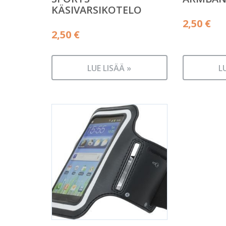
KÄSIVARSIKOTELO
2,50
€
2,50
€
LUE LISÄÄ »
L