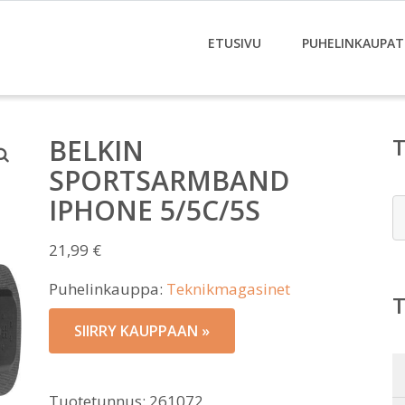
ETUSIVU
PUHELINKAUPAT
BELKIN
SPORTSARMBAND
IPHONE 5/5C/5S
E
21,99
€
Puhelinkauppa:
Teknikmagasinet
SIIRRY KAUPPAAN »
Tuotetunnus:
261072