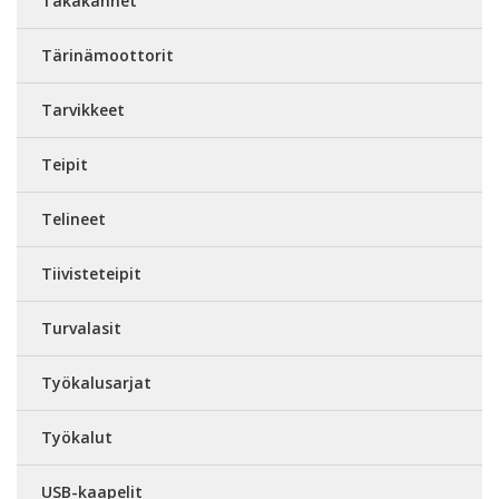
Takakannet
Tärinämoottorit
Tarvikkeet
Teipit
Telineet
Tiivisteteipit
Turvalasit
Työkalusarjat
Työkalut
USB-kaapelit