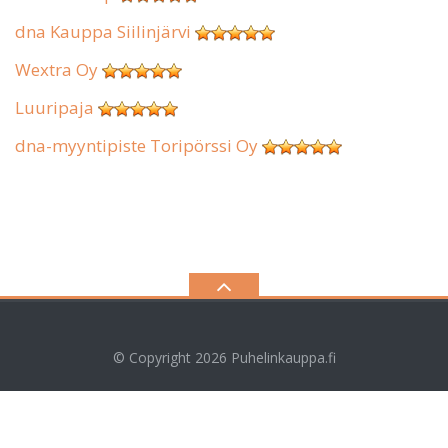
dna Kauppa Siilinjärvi
Wextra Oy
Luuripaja
dna-myyntipiste Toripörssi Oy
© Copyright 2026
Puhelinkauppa.fi