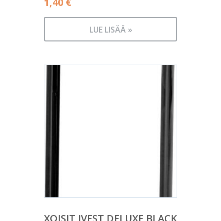
1,40
€
LUE LISÄÄ »
XQISIT IVEST DELUXE BLACK