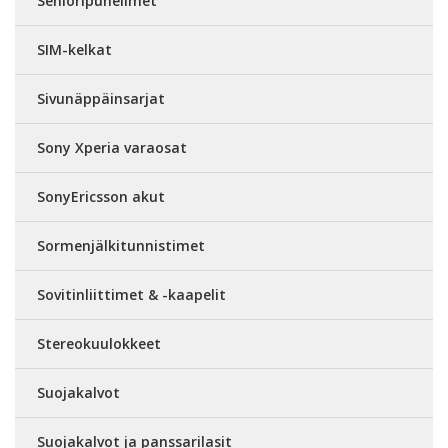
Senioripuhelimet
SIM-kelkat
Sivunäppäinsarjat
Sony Xperia varaosat
SonyEricsson akut
Sormenjälkitunnistimet
Sovitinliittimet & -kaapelit
Stereokuulokkeet
Suojakalvot
Suojakalvot ja panssarilasit