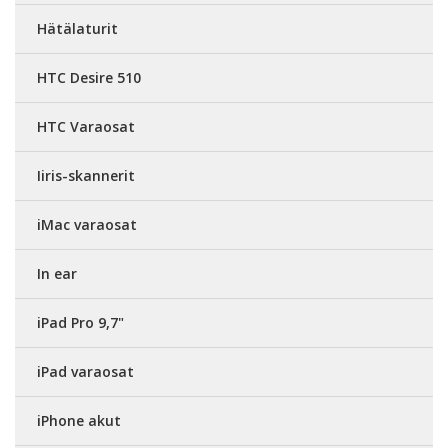
Hätälaturit
HTC Desire 510
HTC Varaosat
Iiris-skannerit
iMac varaosat
In ear
iPad Pro 9,7"
iPad varaosat
iPhone akut