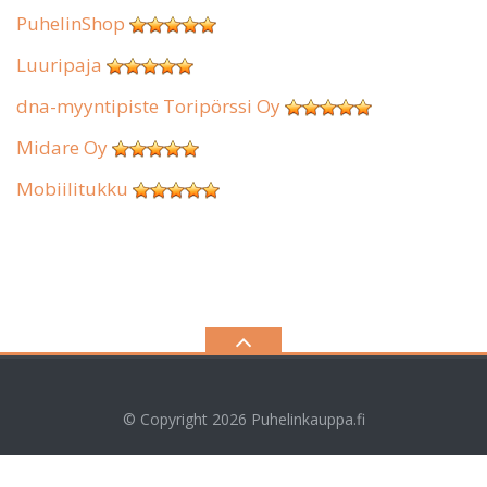
PuhelinShop
Luuripaja
dna-myyntipiste Toripörssi Oy
Midare Oy
Mobiilitukku
© Copyright 2026
Puhelinkauppa.fi