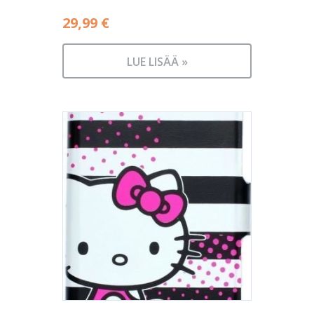
29,99
€
LUE LISÄÄ »