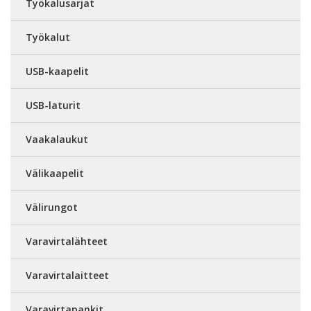
Työkalusarjat
Työkalut
USB-kaapelit
USB-laturit
Vaakalaukut
Välikaapelit
Välirungot
Varavirtalähteet
Varavirtalaitteet
Varavirtapankit