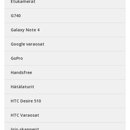
Etukamerat
G740
Galaxy Note 4
Google varaosat
GoPro
Handsfree
Hätälaturit
HTC Desire 510
HTC Varaosat
Iiris-skannerit