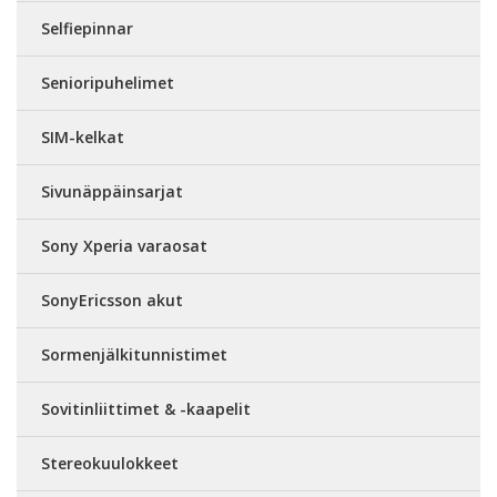
Selfiepinnar
Senioripuhelimet
SIM-kelkat
Sivunäppäinsarjat
Sony Xperia varaosat
SonyEricsson akut
Sormenjälkitunnistimet
Sovitinliittimet & -kaapelit
Stereokuulokkeet