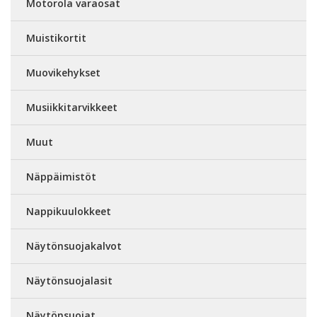
Motorola varaosat
Muistikortit
Muovikehykset
Musiikkitarvikkeet
Muut
Näppäimistöt
Nappikuulokkeet
Näytönsuojakalvot
Näytönsuojalasit
Näytönsuojat