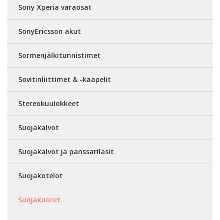
Sony Xperia varaosat
SonyEricsson akut
Sormenjälkitunnistimet
Sovitinliittimet & -kaapelit
Stereokuulokkeet
Suojakalvot
Suojakalvot ja panssarilasit
Suojakotelot
Suojakuoret