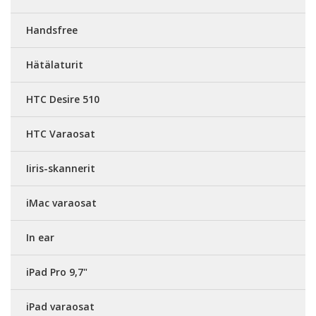
Handsfree
Hätälaturit
HTC Desire 510
HTC Varaosat
Iiris-skannerit
iMac varaosat
In ear
iPad Pro 9,7"
iPad varaosat