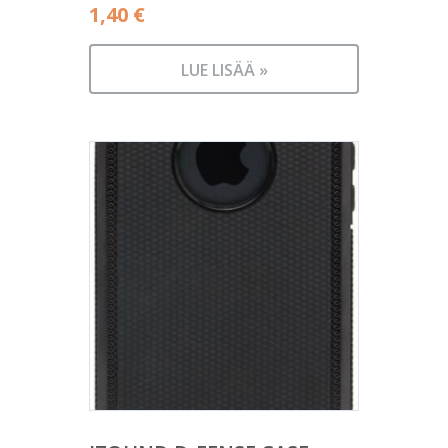
1,40
€
LUE LISÄÄ »