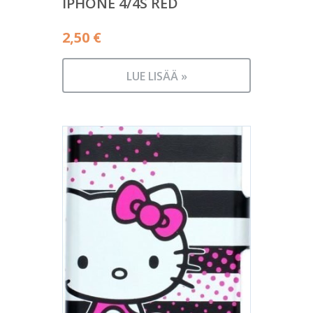
IPHONE 4/4S RED
2,50
€
LUE LISÄÄ »