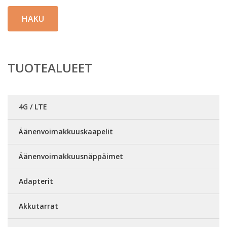
HAKU
TUOTEALUEET
4G / LTE
Äänenvoimakkuuskaapelit
Äänenvoimakkuusnäppäimet
Adapterit
Akkutarrat