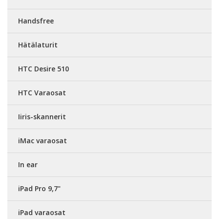
Handsfree
Hätälaturit
HTC Desire 510
HTC Varaosat
Iiris-skannerit
iMac varaosat
In ear
iPad Pro 9,7"
iPad varaosat