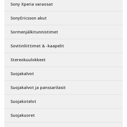
Sony Xperia varaosat
SonyEricsson akut
Sormenjälkitunnistimet
Sovitinliittimet & -kaapelit
Stereokuulokkeet
Suojakalvot
Suojakalvot ja panssarilasit
Suojakotelot
Suojakuoret