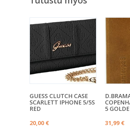
Tutustu myös
GUESS CLUTCH CASE
D.BRAM
SCARLETT IPHONE 5/5S
COPENH
RED
5 GOLDE
20,00
€
31,99
€