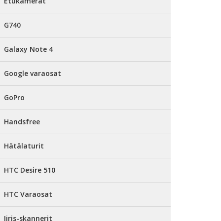
Etukamerat
G740
Galaxy Note 4
Google varaosat
GoPro
Handsfree
Hätälaturit
HTC Desire 510
HTC Varaosat
Iiris-skannerit