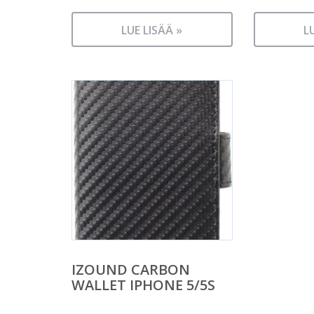
LUE LISÄÄ »
L
IZOUND CARBON
WALLET IPHONE 5/5S