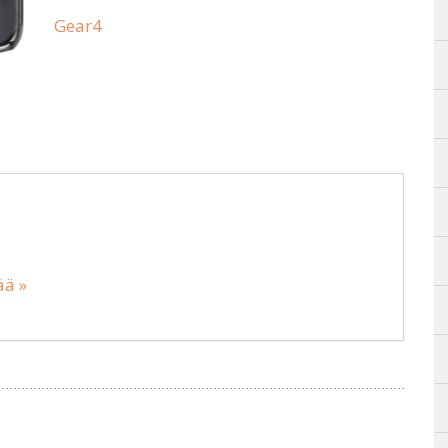
Gear4
ää »