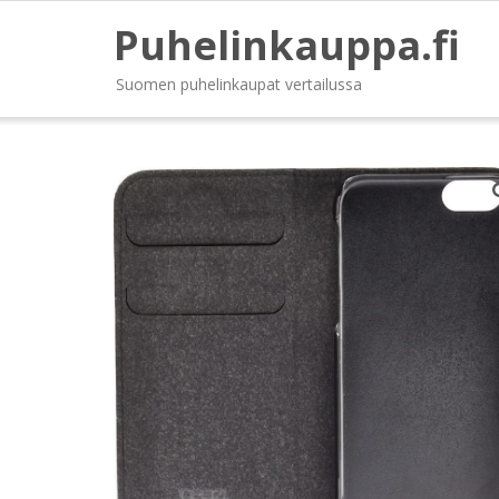
Puhelinkauppa.fi
Suomen puhelinkaupat vertailussa