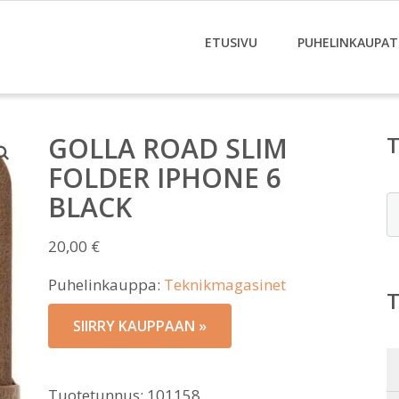
ETUSIVU
PUHELINKAUPAT
GOLLA ROAD SLIM
FOLDER IPHONE 6
BLACK
E
20,00
€
Puhelinkauppa:
Teknikmagasinet
SIIRRY KAUPPAAN »
Tuotetunnus:
101158