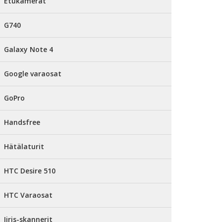
Etukamerat
G740
Galaxy Note 4
Google varaosat
GoPro
Handsfree
Hätälaturit
HTC Desire 510
HTC Varaosat
Iiris-skannerit