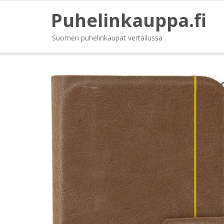
Puhelinkauppa.fi
Suomen puhelinkaupat vertailussa