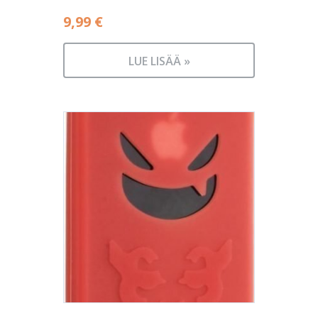
9,99
€
LUE LISÄÄ »