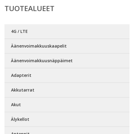
TUOTEALUEET
4G / LTE
Äänenvoimakkuuskaapelit
Äänenvoimakkuusnäppäimet
Adapterit
Akkutarrat
Akut
Älykellot
Antennit