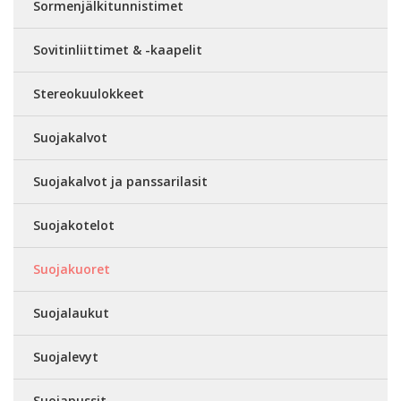
Sormenjälkitunnistimet
Sovitinliittimet & -kaapelit
Stereokuulokkeet
Suojakalvot
Suojakalvot ja panssarilasit
Suojakotelot
Suojakuoret
Suojalaukut
Suojalevyt
Suojapussit