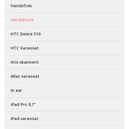
Handsfree
Hätälaturit
HTC Desire 510
HTC Varaosat
Iiris-skannerit
iMac varaosat
In ear
iPad Pro 9,7"
iPad varaosat