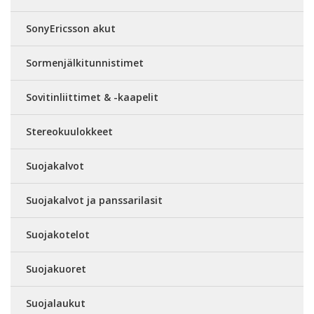
SonyEricsson akut
Sormenjälkitunnistimet
Sovitinliittimet & -kaapelit
Stereokuulokkeet
Suojakalvot
Suojakalvot ja panssarilasit
Suojakotelot
Suojakuoret
Suojalaukut