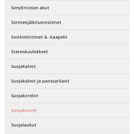
SonyEricsson akut
Sormenjälkitunnistimet
Sovitinliittimet & -kaapelit
Stereokuulokkeet
Suojakalvot
Suojakalvot ja panssarilasit
Suojakotelot
Suojakuoret
Suojalaukut