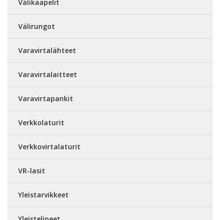
Välikaapelit
Välirungot
Varavirtalähteet
Varavirtalaitteet
Varavirtapankit
Verkkolaturit
Verkkovirtalaturit
VR-lasit
Yleistarvikkeet
Yleistelineet