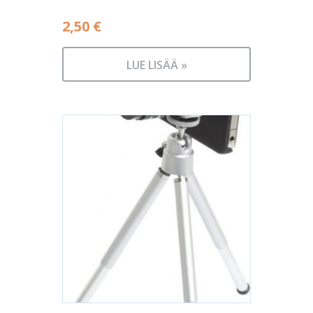
2,50
€
LUE LISÄÄ »