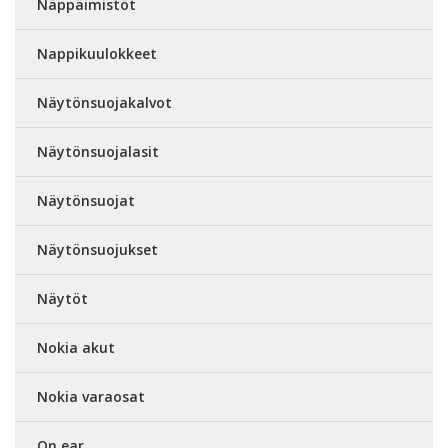
Näppäimistöt
Nappikuulokkeet
Näytönsuojakalvot
Näytönsuojalasit
Näytönsuojat
Näytönsuojukset
Näytöt
Nokia akut
Nokia varaosat
On ear