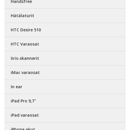
Handsfree
Hätälaturit
HTC Desire 510
HTC Varaosat
Iiris-skannerit
iMac varaosat
In ear
iPad Pro 9,7"
iPad varaosat
iPhone akut