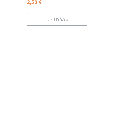
2,50
€
LUE LISÄÄ »