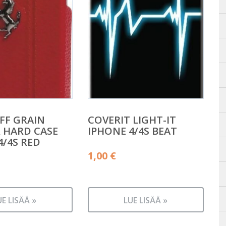
 FF GRAIN
COVERIT LIGHT-IT
 HARD CASE
IPHONE 4/4S BEAT
4/4S RED
1,00
€
UE LISÄÄ »
LUE LISÄÄ »