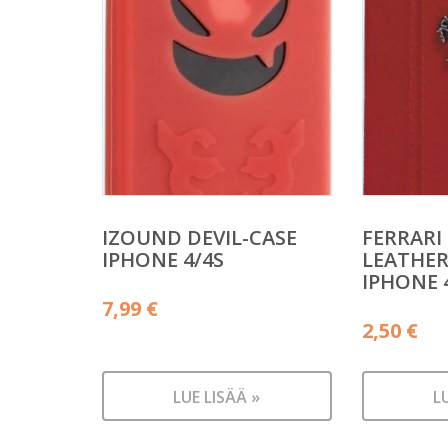
IZOUND DEVIL-CASE
FERRARI
IPHONE 4/4S
LEATHER
IPHONE 
7,99
€
2,50
€
LUE LISÄÄ »
L