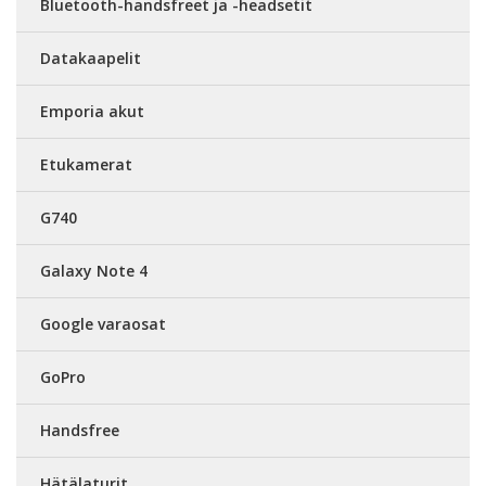
Bluetooth-handsfreet ja -headsetit
Datakaapelit
Emporia akut
Etukamerat
G740
Galaxy Note 4
Google varaosat
GoPro
Handsfree
Hätälaturit