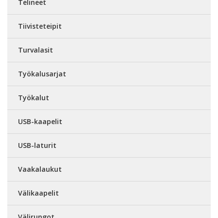
Telineet
Tiivisteteipit
Turvalasit
Työkalusarjat
Työkalut
USB-kaapelit
USB-laturit
Vaakalaukut
Välikaapelit
Välirungot