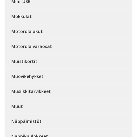
Mini-USB
Mokkulat
Motorola akut
Motorola varaosat
Muistikortit
Muovikehykset
Musiikkitarvikkeet
Muut
Näppäimistöt
Nappikuulokkeet