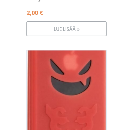
2,00
€
LUE LISÄÄ »