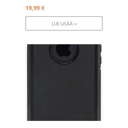
19,99
€
LUE LISÄÄ »