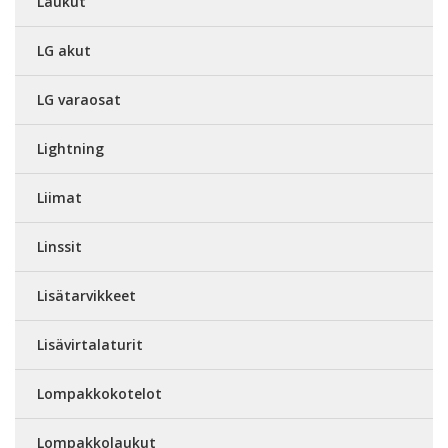
Laukut
LG akut
LG varaosat
Lightning
Liimat
Linssit
Lisätarvikkeet
Lisävirtalaturit
Lompakkokotelot
Lompakkolaukut