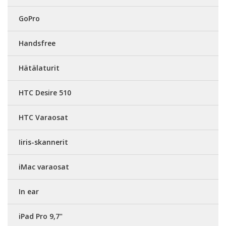
GoPro
Handsfree
Hätälaturit
HTC Desire 510
HTC Varaosat
Iiris-skannerit
iMac varaosat
In ear
iPad Pro 9,7"