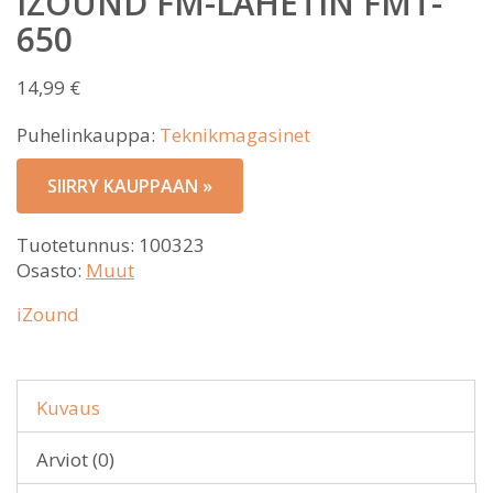
IZOUND FM-LÄHETIN FMT-
650
14,99
€
Puhelinkauppa:
Teknikmagasinet
SIIRRY KAUPPAAN »
Tuotetunnus:
100323
Osasto:
Muut
iZound
Kuvaus
Arviot (0)