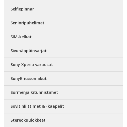
Selfiepinnar
Senioripuhelimet
SIM-kelkat
Sivunäppäinsarjat
Sony Xperia varaosat
SonyEricsson akut
Sormenjälkitunnistimet
Sovitinliittimet & -kaapelit
Stereokuulokkeet