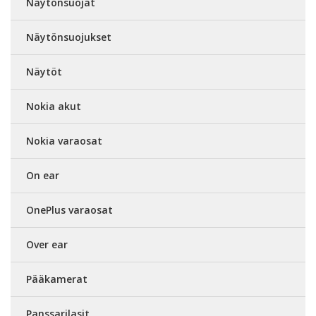
Näytönsuojat
Näytönsuojukset
Näytöt
Nokia akut
Nokia varaosat
On ear
OnePlus varaosat
Over ear
Pääkamerat
Panssarilasit