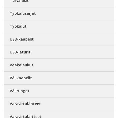
Turvalasit
Työkalusarjat
Työkalut
USB-kaapelit
USB-laturit
Vaakalaukut
Välikaapelit
Välirungot
Varavirtalähteet
Varavirtalaitteet