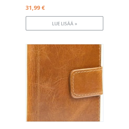
31,99
€
LUE LISÄÄ »