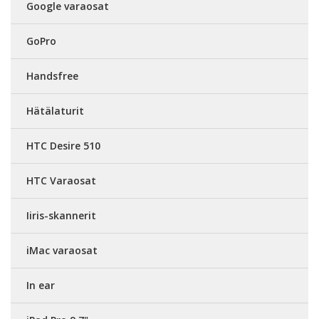
Google varaosat
GoPro
Handsfree
Hätälaturit
HTC Desire 510
HTC Varaosat
Iiris-skannerit
iMac varaosat
In ear