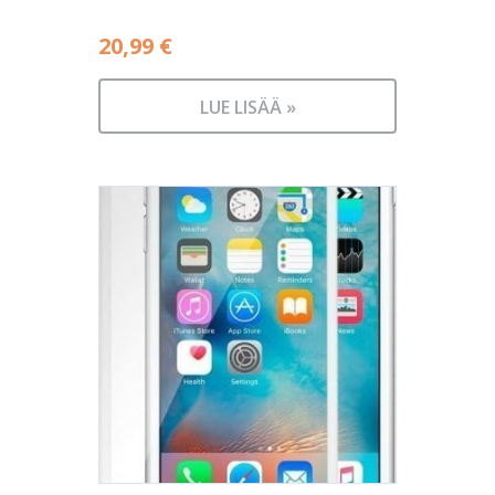
20,99
€
LUE LISÄÄ »