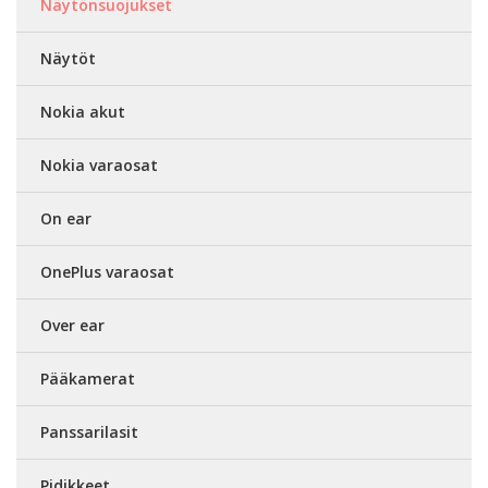
Näytönsuojukset
Näytöt
Nokia akut
Nokia varaosat
On ear
OnePlus varaosat
Over ear
Pääkamerat
Panssarilasit
Pidikkeet