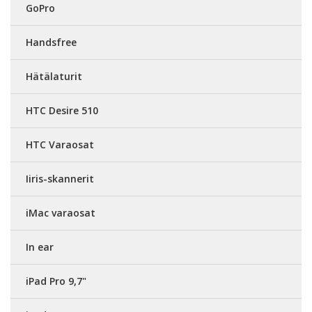
GoPro
Handsfree
Hätälaturit
HTC Desire 510
HTC Varaosat
Iiris-skannerit
iMac varaosat
In ear
iPad Pro 9,7"