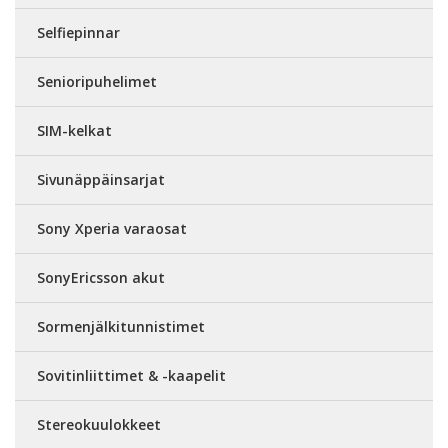
Selfiepinnar
Senioripuhelimet
SIM-kelkat
Sivunäppäinsarjat
Sony Xperia varaosat
SonyEricsson akut
Sormenjälkitunnistimet
Sovitinliittimet & -kaapelit
Stereokuulokkeet