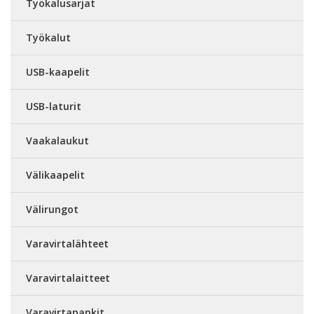
Työkalusarjat
Työkalut
USB-kaapelit
USB-laturit
Vaakalaukut
Välikaapelit
Välirungot
Varavirtalähteet
Varavirtalaitteet
Varavirtapankit