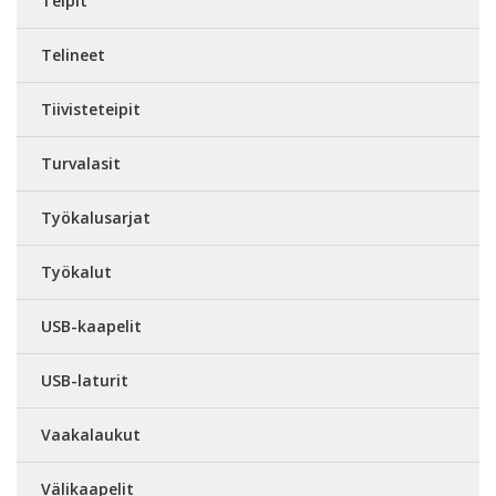
Teipit
Telineet
Tiivisteteipit
Turvalasit
Työkalusarjat
Työkalut
USB-kaapelit
USB-laturit
Vaakalaukut
Välikaapelit