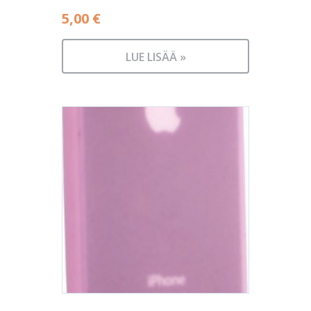
5,00
€
LUE LISÄÄ »