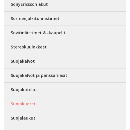
SonyEricsson akut
Sormenjälkitunnistimet
Sovitinliittimet & -kaapelit
Stereokuulokkeet
Suojakalvot
Suojakalvot ja panssarilasit
Suojakotelot
Suojakuoret
Suojalaukut