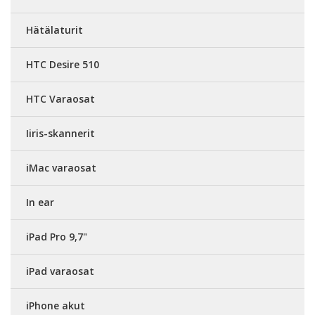
Hätälaturit
HTC Desire 510
HTC Varaosat
Iiris-skannerit
iMac varaosat
In ear
iPad Pro 9,7"
iPad varaosat
iPhone akut