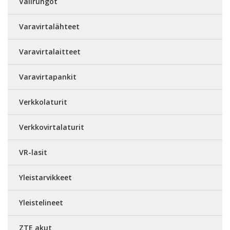
Välirungot
Varavirtalähteet
Varavirtalaitteet
Varavirtapankit
Verkkolaturit
Verkkovirtalaturit
VR-lasit
Yleistarvikkeet
Yleistelineet
ZTE akut