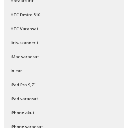
Hätälaturit
HTC Desire 510
HTC Varaosat
Iiris-skannerit
iMac varaosat
In ear
iPad Pro 9,7"
iPad varaosat
iPhone akut
iPhone varaosat