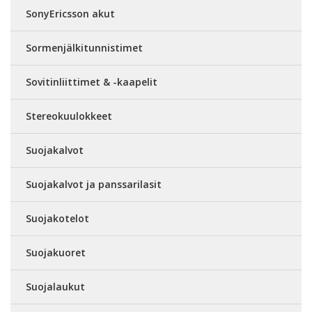
SonyEricsson akut
Sormenjälkitunnistimet
Sovitinliittimet & -kaapelit
Stereokuulokkeet
Suojakalvot
Suojakalvot ja panssarilasit
Suojakotelot
Suojakuoret
Suojalaukut