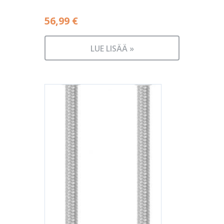
56,99
€
LUE LISÄÄ »