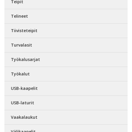
Teipit
Telineet
Tiivisteteipit
Turvalasit
Työkalusarjat
Työkalut
USB-kaapelit
USB-laturit
Vaakalaukut
Välikaapelit