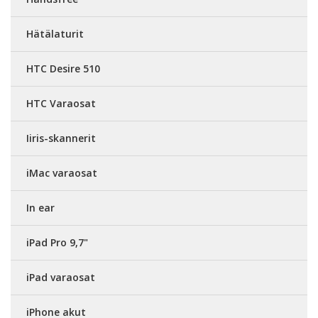
Hätälaturit
HTC Desire 510
HTC Varaosat
Iiris-skannerit
iMac varaosat
In ear
iPad Pro 9,7"
iPad varaosat
iPhone akut