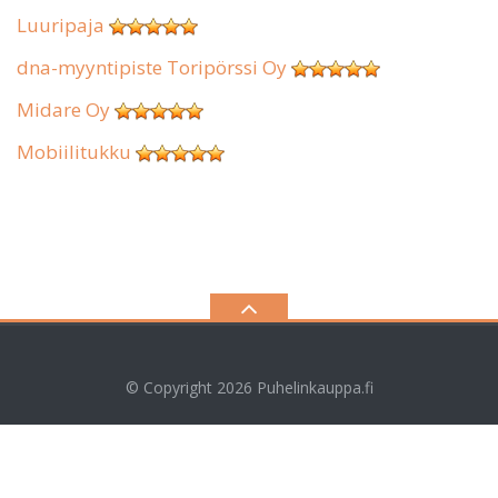
Luuripaja
dna-myyntipiste Toripörssi Oy
Midare Oy
Mobiilitukku
© Copyright 2026
Puhelinkauppa.fi