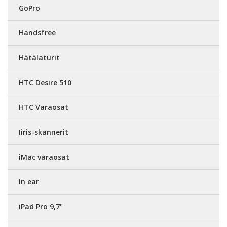
GoPro
Handsfree
Hätälaturit
HTC Desire 510
HTC Varaosat
Iiris-skannerit
iMac varaosat
In ear
iPad Pro 9,7"