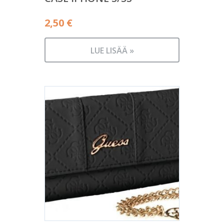
2,50
€
LUE LISÄÄ »