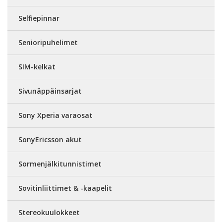
Selfiepinnar
Senioripuhelimet
SIM-kelkat
Sivunäppäinsarjat
Sony Xperia varaosat
SonyEricsson akut
Sormenjälkitunnistimet
Sovitinliittimet & -kaapelit
Stereokuulokkeet