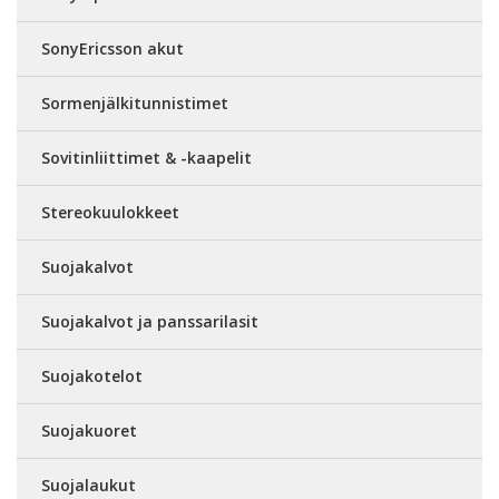
SonyEricsson akut
Sormenjälkitunnistimet
Sovitinliittimet & -kaapelit
Stereokuulokkeet
Suojakalvot
Suojakalvot ja panssarilasit
Suojakotelot
Suojakuoret
Suojalaukut