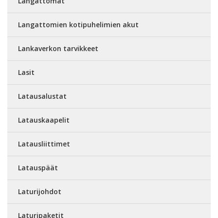
Langattomat
Langattomien kotipuhelimien akut
Lankaverkon tarvikkeet
Lasit
Latausalustat
Latauskaapelit
Latausliittimet
Latauspäät
Laturijohdot
Laturipaketit