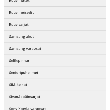
Ruuvimatot
Ruuvimeisselit
Ruuvisarjat
Samsung akut
Samsung varaosat
Selfiepinnar
Senioripuhelimet
SIM-kelkat
Sivunäppäinsarjat
Sony Xperia varaosat