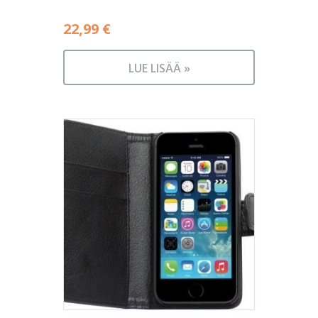
22,99
€
LUE LISÄÄ »