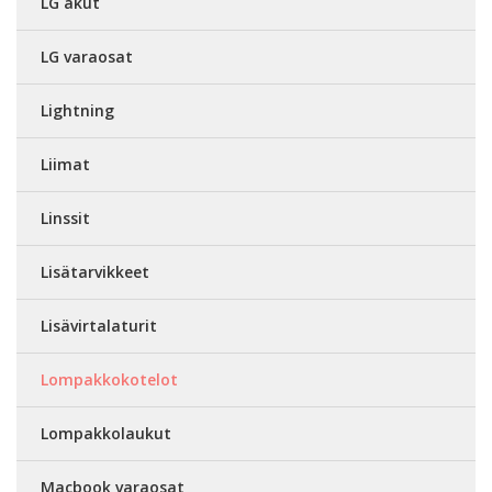
LG akut
LG varaosat
Lightning
Liimat
Linssit
Lisätarvikkeet
Lisävirtalaturit
Lompakkokotelot
Lompakkolaukut
Macbook varaosat