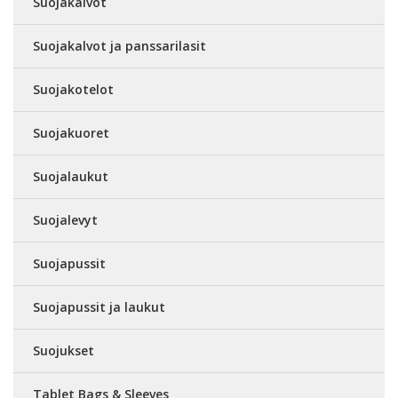
Suojakalvot
Suojakalvot ja panssarilasit
Suojakotelot
Suojakuoret
Suojalaukut
Suojalevyt
Suojapussit
Suojapussit ja laukut
Suojukset
Tablet Bags & Sleeves