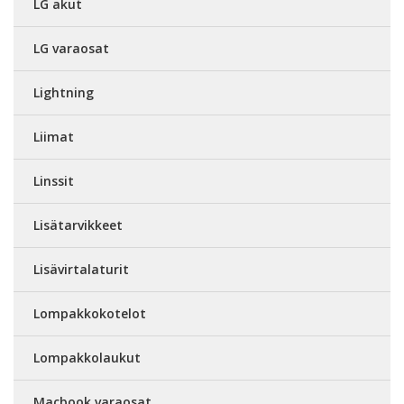
LG akut
LG varaosat
Lightning
Liimat
Linssit
Lisätarvikkeet
Lisävirtalaturit
Lompakkokotelot
Lompakkolaukut
Macbook varaosat