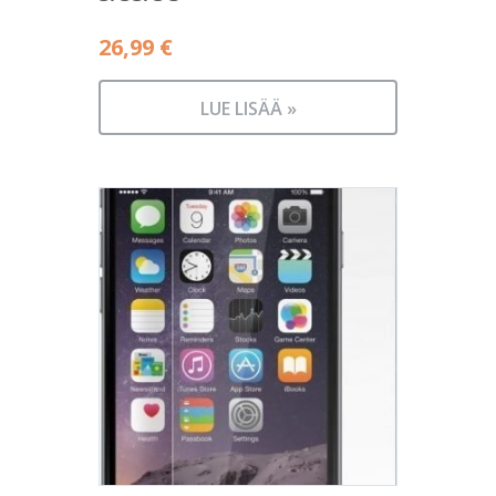
26,99
€
LUE LISÄÄ »