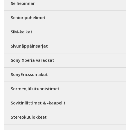
Selfiepinnar
Senioripuhelimet
SIM-kelkat
Sivunäppäinsarjat
Sony Xperia varaosat
SonyEricsson akut
Sormenjälkitunnistimet
Sovitinliittimet & -kaapelit
Stereokuulokkeet