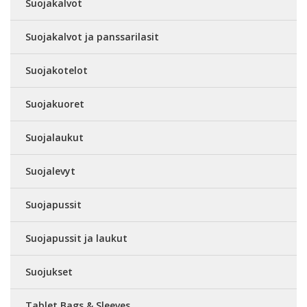
Suojakalvot
Suojakalvot ja panssarilasit
Suojakotelot
Suojakuoret
Suojalaukut
Suojalevyt
Suojapussit
Suojapussit ja laukut
Suojukset
Tablet Bags & Sleeves