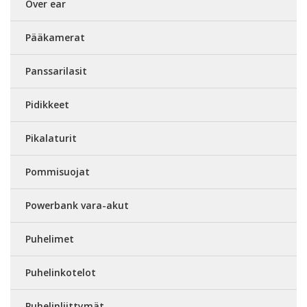
Over ear
Pääkamerat
Panssarilasit
Pidikkeet
Pikalaturit
Pommisuojat
Powerbank vara-akut
Puhelimet
Puhelinkotelot
Puhelinliittymät