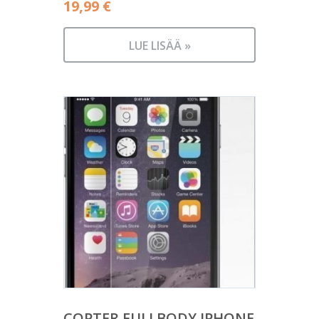
19,99
€
LUE LISÄÄ »
COPTER FULLBODY IPHONE