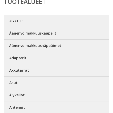
TUOTEALUEET
4G / LTE
Äänenvoimakkuuskaapelit
Äänenvoimakkuusnäppäimet
Adapterit
Akkutarrat
Akut
Älykellot
Antennit