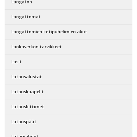
Langaton
Langattomat
Langattomien kotipuhelimien akut
Lankaverkon tarvikkeet
Lasit
Latausalustat
Latauskaapelit
Latausliittimet
Latauspäät
Laturijohdot