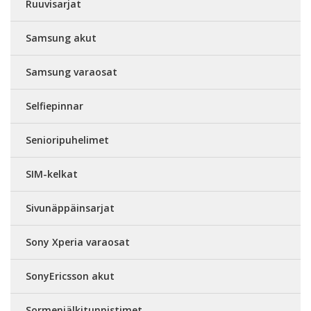
Ruuvisarjat
Samsung akut
Samsung varaosat
Selfiepinnar
Senioripuhelimet
SIM-kelkat
Sivunäppäinsarjat
Sony Xperia varaosat
SonyEricsson akut
Sormenjälkitunnistimet