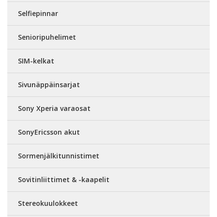
Selfiepinnar
Senioripuhelimet
SIM-kelkat
Sivunäppäinsarjat
Sony Xperia varaosat
SonyEricsson akut
Sormenjälkitunnistimet
Sovitinliittimet & -kaapelit
Stereokuulokkeet