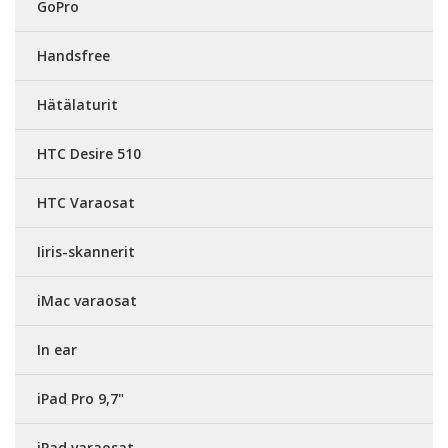
GoPro
Handsfree
Hätälaturit
HTC Desire 510
HTC Varaosat
Iiris-skannerit
iMac varaosat
In ear
iPad Pro 9,7"
iPad varaosat