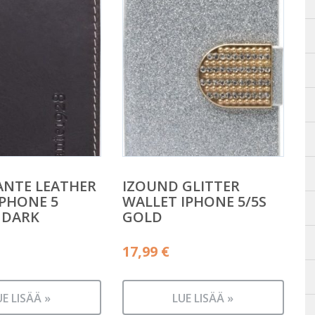
ANTE LEATHER
IZOUND GLITTER
IPHONE 5
WALLET IPHONE 5/5S
 DARK
GOLD
17,99
€
UE LISÄÄ »
LUE LISÄÄ »