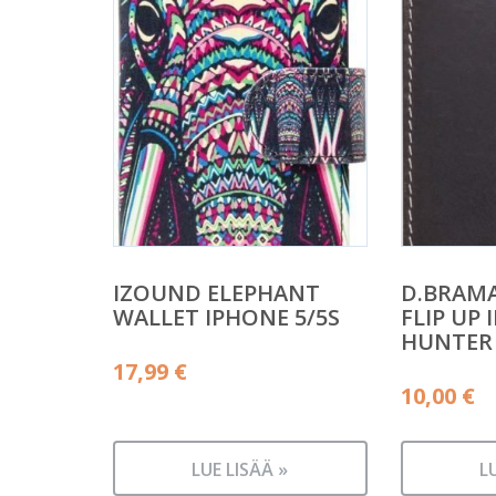
IZOUND ELEPHANT
D.BRAM
WALLET IPHONE 5/5S
FLIP UP 
HUNTER
17,99
€
10,00
€
LUE LISÄÄ »
L