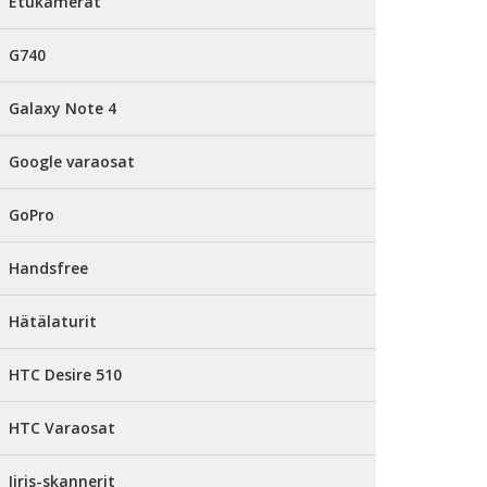
Etukamerat
G740
Galaxy Note 4
Google varaosat
GoPro
Handsfree
Hätälaturit
HTC Desire 510
HTC Varaosat
Iiris-skannerit