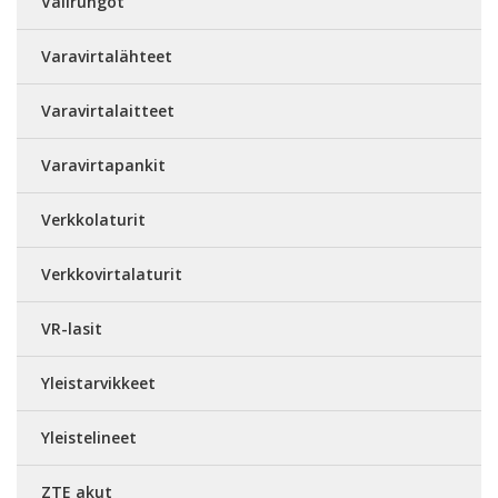
Välirungot
Varavirtalähteet
Varavirtalaitteet
Varavirtapankit
Verkkolaturit
Verkkovirtalaturit
VR-lasit
Yleistarvikkeet
Yleistelineet
ZTE akut