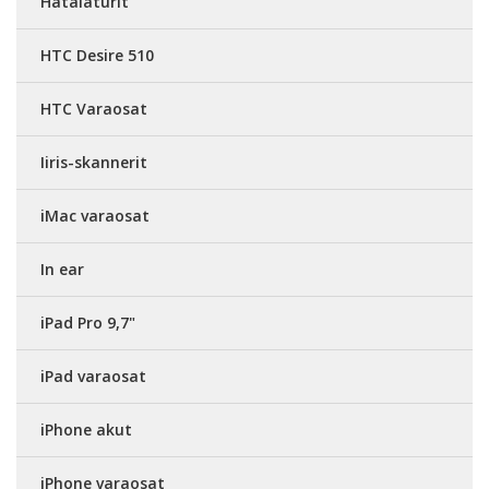
Hätälaturit
HTC Desire 510
HTC Varaosat
Iiris-skannerit
iMac varaosat
In ear
iPad Pro 9,7"
iPad varaosat
iPhone akut
iPhone varaosat