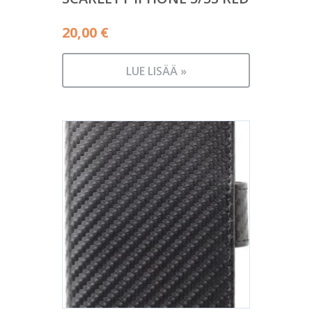
20,00
€
LUE LISÄÄ »