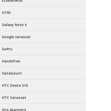
Etukamerat
G740
Galaxy Note 4
Google varaosat
GoPro
Handsfree
Hätälaturit
HTC Desire 510
HTC Varaosat
Iiris-skannerit