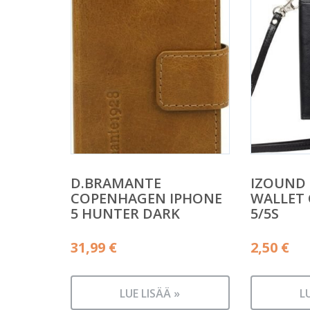
D.BRAMANTE
IZOUND 
COPENHAGEN IPHONE
WALLET 
5 HUNTER DARK
5/5S
31,99
€
2,50
€
LUE LISÄÄ »
L