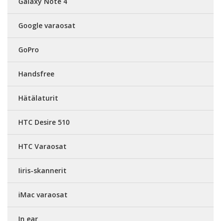
Galaxy Note 4
Google varaosat
GoPro
Handsfree
Hätälaturit
HTC Desire 510
HTC Varaosat
Iiris-skannerit
iMac varaosat
In ear