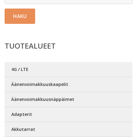
HAKU
TUOTEALUEET
4G / LTE
Äänenvoimakkuuskaapelit
Äänenvoimakkuusnäppäimet
Adapterit
Akkutarrat