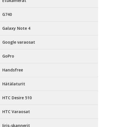
Etukamerat
G740
Galaxy Note 4
Google varaosat
GoPro
Handsfree
Hätälaturit
HTC Desire 510
HTC Varaosat
Iiris-skannerit