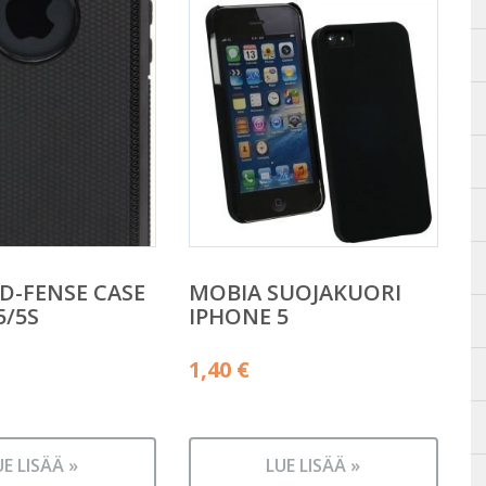
D-FENSE CASE
MOBIA SUOJAKUORI
5/5S
IPHONE 5
1,40
€
UE LISÄÄ »
LUE LISÄÄ »