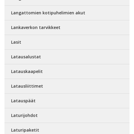
Langattomien kotipuhelimien akut
Lankaverkon tarvikkeet
Lasit
Latausalustat
Latauskaapelit
Latausliittimet
Latauspäät
Laturijohdot
Laturipaketit