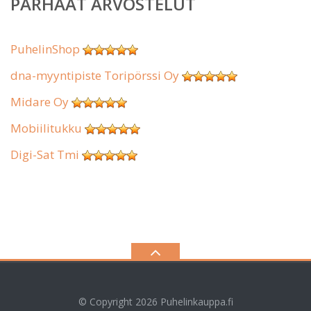
PARHAAT ARVOSTELUT
PuhelinShop
dna-myyntipiste Toripörssi Oy
Midare Oy
Mobiilitukku
Digi-Sat Tmi
© Copyright 2026
Puhelinkauppa.fi