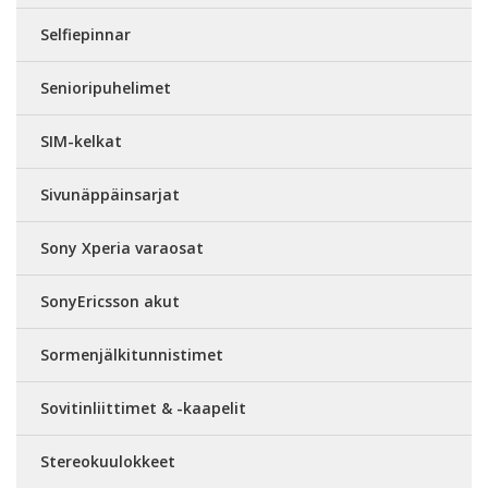
Selfiepinnar
Senioripuhelimet
SIM-kelkat
Sivunäppäinsarjat
Sony Xperia varaosat
SonyEricsson akut
Sormenjälkitunnistimet
Sovitinliittimet & -kaapelit
Stereokuulokkeet