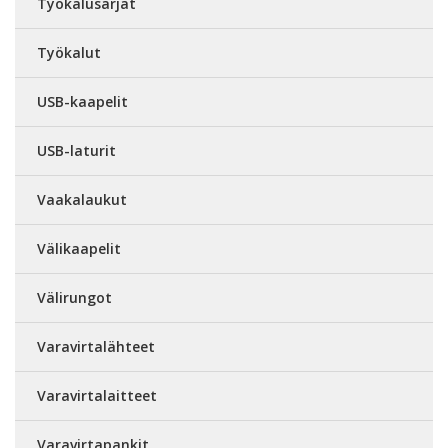
Työkalusarjat
Työkalut
USB-kaapelit
USB-laturit
Vaakalaukut
Välikaapelit
Välirungot
Varavirtalähteet
Varavirtalaitteet
Varavirtapankit