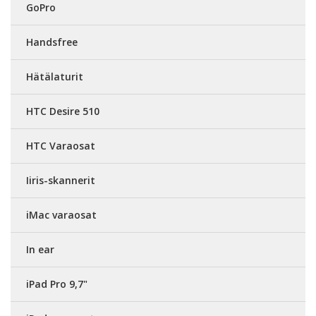
GoPro
Handsfree
Hätälaturit
HTC Desire 510
HTC Varaosat
Iiris-skannerit
iMac varaosat
In ear
iPad Pro 9,7"