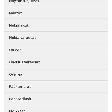
Näytönsuojukset
Näytöt
Nokia akut
Nokia varaosat
On ear
OnePlus varaosat
Over ear
Pääkamerat
Panssarilasit
Pidikkeet