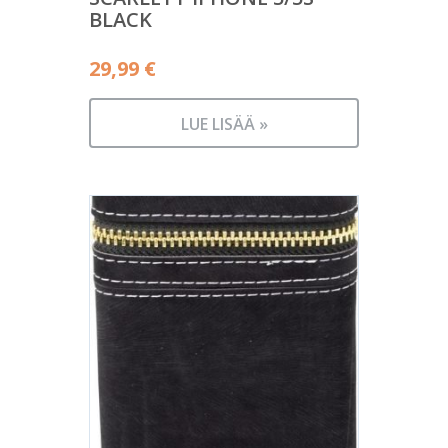
BLACK
29,99
€
LUE LISÄÄ »