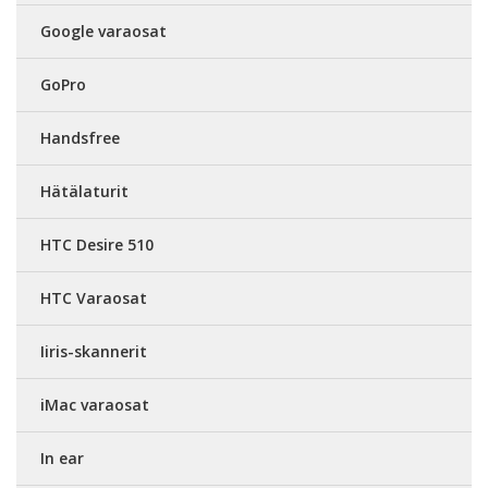
Google varaosat
GoPro
Handsfree
Hätälaturit
HTC Desire 510
HTC Varaosat
Iiris-skannerit
iMac varaosat
In ear