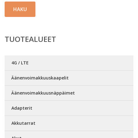
HAKU
TUOTEALUEET
4G / LTE
Äänenvoimakkuuskaapelit
Äänenvoimakkuusnäppäimet
Adapterit
Akkutarrat