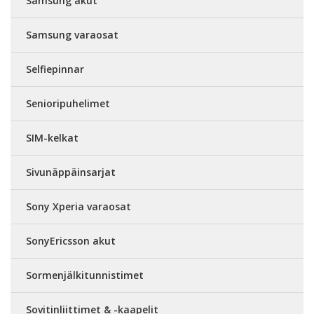
Samsung akut
Samsung varaosat
Selfiepinnar
Senioripuhelimet
SIM-kelkat
Sivunäppäinsarjat
Sony Xperia varaosat
SonyEricsson akut
Sormenjälkitunnistimet
Sovitinliittimet & -kaapelit