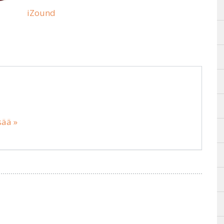
iZound
sää »