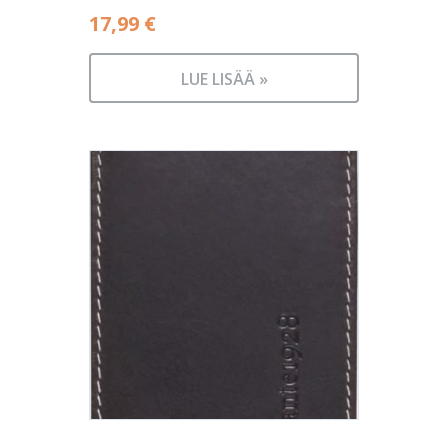
17,99
€
LUE LISÄÄ »