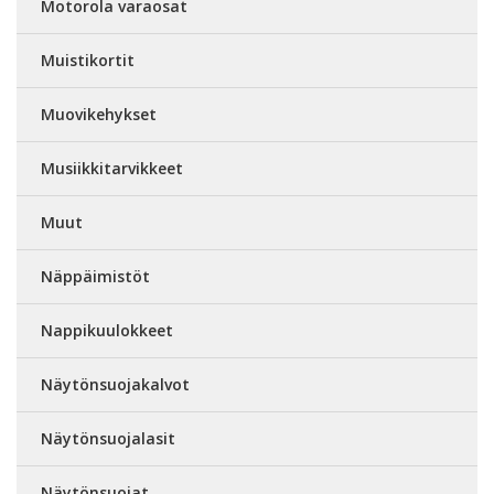
Motorola varaosat
Muistikortit
Muovikehykset
Musiikkitarvikkeet
Muut
Näppäimistöt
Nappikuulokkeet
Näytönsuojakalvot
Näytönsuojalasit
Näytönsuojat