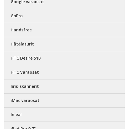
Google varaosat
GoPro
Handsfree
Hätälaturit
HTC Desire 510
HTC Varaosat
Iiris-skannerit
iMac varaosat
In ear
iPad Pro 9,7"