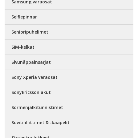
Samsung varaosat
Selfiepinnar
Senioripuhelimet
SIM-kelkat
Sivunäppäinsarjat
Sony Xperia varaosat
SonyEricsson akut
Sormenjälkitunnistimet
Sovitinliittimet & -kaapelit
Stereokuulokkeet