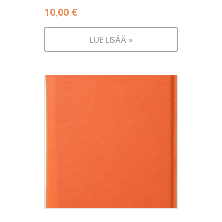
10,00
€
LUE LISÄÄ »