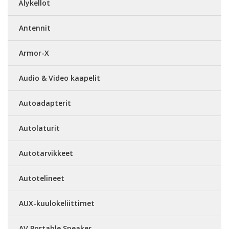
Älykellot
Antennit
Armor-X
Audio & Video kaapelit
Autoadapterit
Autolaturit
Autotarvikkeet
Autotelineet
AUX-kuulokeliittimet
AV Portable Speaker