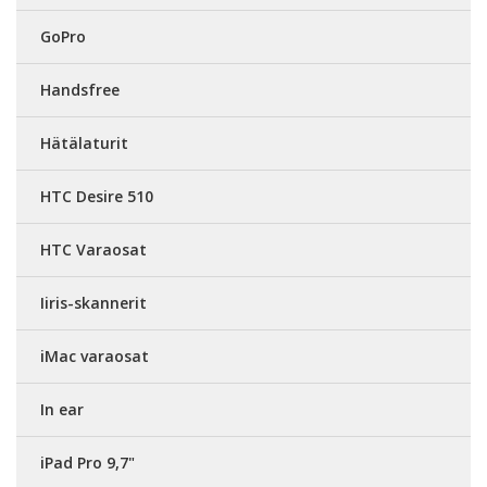
GoPro
Handsfree
Hätälaturit
HTC Desire 510
HTC Varaosat
Iiris-skannerit
iMac varaosat
In ear
iPad Pro 9,7"