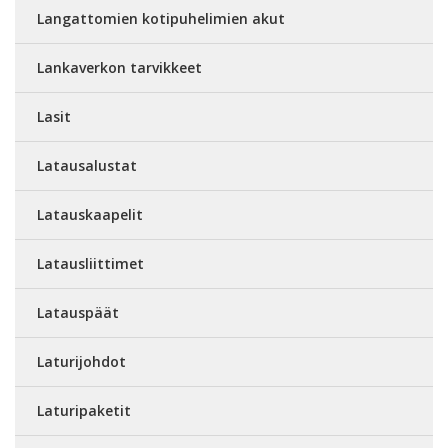
Langattomien kotipuhelimien akut
Lankaverkon tarvikkeet
Lasit
Latausalustat
Latauskaapelit
Latausliittimet
Latauspäät
Laturijohdot
Laturipaketit