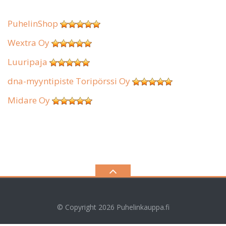
PuhelinShop
Wextra Oy
Luuripaja
dna-myyntipiste Toripörssi Oy
Midare Oy
© Copyright 2026
Puhelinkauppa.fi