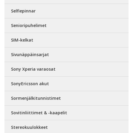
Selfiepinnar
Senioripuhelimet
SIM-kelkat
Sivunäppäinsarjat
Sony Xperia varaosat
SonyEricsson akut
Sormenjälkitunnistimet
Sovitinliittimet & -kaapelit
Stereokuulokkeet