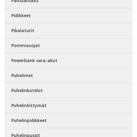
Panssarilasit
Pidikkeet
Pikalaturit
Pommisuojat
Powerbank vara-akut
Puhelimet
Puhelinkotelot
Puhelinliittymät
Puhelinpidikkeet
Puhelinpussit