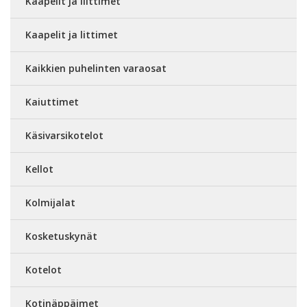
Kaapelit ja liittimet
Kaapelit ja littimet
Kaikkien puhelinten varaosat
Kaiuttimet
Käsivarsikotelot
Kellot
Kolmijalat
Kosketuskynät
Kotelot
Kotinäppäimet